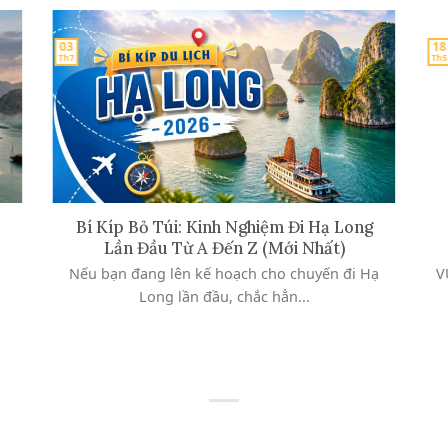
03
18
Th7
Th5
Bí Kíp Bỏ Túi: Kinh Nghiệm Đi Hạ Long
Lần Đầu Từ A Đến Z (Mới Nhất)
i
Nếu bạn đang lên kế hoạch cho chuyến đi Hạ
V
Long lần đầu, chắc hẳn...