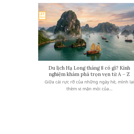
27
Th7
ÀNG THƠ”
Du lịch Hạ Long tháng 8 có gì? Kinh
NG CỦA
nghiệm khám phá trọn vẹn từ A – Z
D
Giữa cái rực rỡ của những ngày hè, mình lạ
những ngày
thèm vị mặn mòi của...
ổ phần...