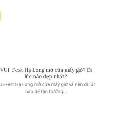
10
Th4
VUI-Fest Hạ Long mở cửa mấy giờ? Đi
Top 10 sự
lúc nào đẹp nhất?
không t
UI-Fest Hạ Long mở cửa mấy giờ và nên đi lúc
TOP 10 S
nào để tận hưởng...
KHÔNG 