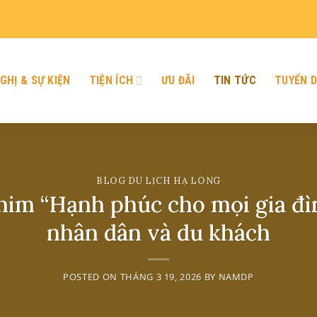
GHỊ & SỰ KIỆN
TIỆN ÍCH
ƯU ĐÃI
TIN TỨC
TUYỂN 
BLOG DU LỊCH HẠ LONG
im “Hạnh phúc cho mọi gia đìn
nhân dân và du khách
POSTED ON
THÁNG 3 19, 2026
BY
NAMDP