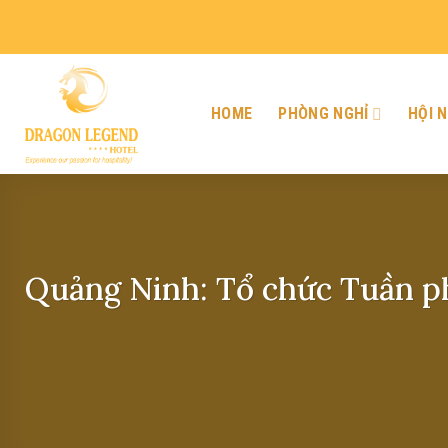
Skip
to
content
HOME
PHÒNG NGHỈ
HỘI N
Quảng Ninh: Tổ chức Tuần ph